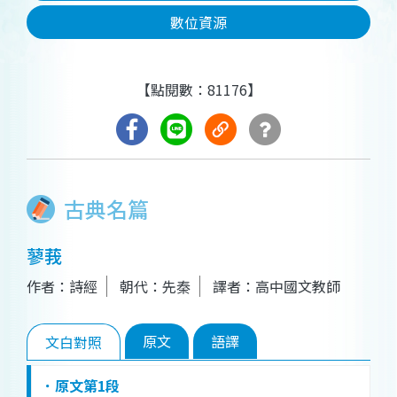
數位資源
【點閱數：81176】
古典名篇
蓼莪
作者：詩經
朝代：先秦
譯者：高中國文教師
原文
語譯
文白對照
．原文第1段