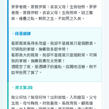
蓼蓼
者
莪
，
匪
莪
伊
蒿
。
哀哀
父母
！
生我劬勞
。
蓼蓼
者
莪
，
匪
莪
伊
蔚
。
哀哀
父母
！
生
我
勞瘁
。
缾
之
罄
矣
，
維
罍
之
恥
。
鮮民
之
生
，
不如
死
之
久矣
。
．段落語譯
看
那
莪蒿
長
得
多
茂盛
，
我
卻不
是
莪蒿
只是
個
散
蒿
。
可憐
我
的
爹娘
，
撫養
我
多麼
辛勞
！
看
那
高大
的
莪蒿
，
我
卻不
是
莪蒿
只是
個
蔚
草
。
可憐
我
的
爹娘
，
撫養
我
實在
太
勞累
！
酒瓶
空
了
底
，
是
酒
罈子
的
羞恥
。
孤獨
地
活著
，
倒不
如
早
些
死
了
算了
。
．原文第2段
無
父
何
怙
？
無
母
何
恃
？
出
則
銜恤
，
入
則
靡
至
。
父
兮
生
我
，
母
兮
鞠
我
。
拊
我
畜
我
，
長
我
育
我
，
顧
我
復
我
，
出入
腹
我
。
欲
報
之
德
，
昊天罔極
。
南山
烈烈
，