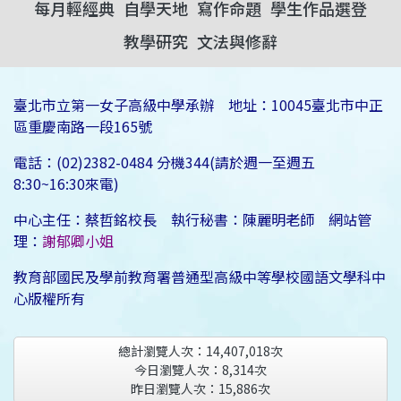
每月輕經典
自學天地
寫作命題
學生作品選登
教學研究
文法與修辭
臺北市立第一女子高級中學承辦 地址：10045臺北市中正
區重慶南路一段165號
電話：(02)2382-0484 分機344(請於週一至週五
8:30~16:30來電)
中心主任：蔡哲銘校長 執行秘書：陳麗明老師 網站管
理：
謝郁卿小姐
教育部國民及學前教育署普通型高級中等學校國語文學科中
心版權所有
總計瀏覽人次：
14,407,018
次
今日瀏覽人次：
8,314
次
昨日瀏覽人次：
15,886
次