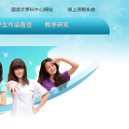
國語文學科中心網站
線上測驗系統
學生作品選登
教學研究