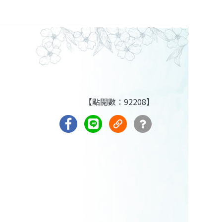
【點閱數：92208】