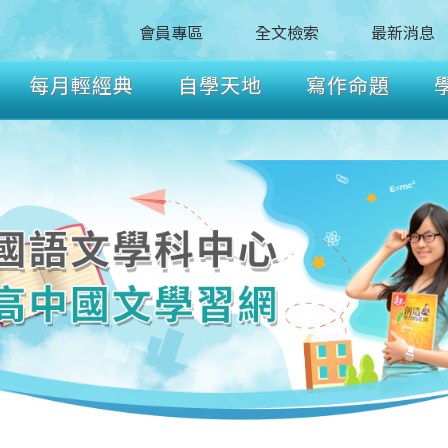
會員專區
全文檢索
最新消息
每月輕經典
自學天地
寫作命題