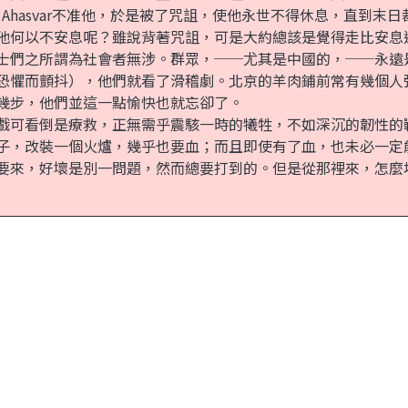
，Ahasvar不准他，於是被了咒詛，使他永世不得休息，直到末日裁
他何以不安息呢？雖說背著咒詛，可是大約總該是覺得走比安息
們之所謂為社會者無涉。群眾，──尤其是中國的，──永遠
恐懼而顫抖），他們就看了滑稽劇。北京的羊肉鋪前常有幾個人
幾步，他們並這一點愉快也就忘卻了。
可看倒是療救，正無需乎震駭一時的犧牲，不如深沉的韌性的
，改裝一個火爐，幾乎也要血；而且即使有了血，也未必一定
要來，好壞是別一問題，然而總要打到的。但是從那裡來，怎麼