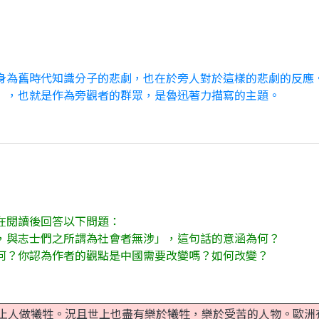
身為舊時代知識分子的悲劇，也在於旁人對於這樣的悲劇的反應
」，也就是作為旁觀者的群眾，是魯迅著力描寫的主題。
在閱讀後回答以下問題：
，與志士們之所謂為社會者無涉」，這句話的意涵為何？
何？你認為作者的觀點是中國需要改變嗎？如何改變？
人做犧牲。況且世上也盡有樂於犧牲，樂於受苦的人物。歐洲