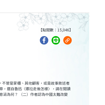
【點閱數：15,046】
。不管是掌櫃、其他顧客，或是故事敘述者
文章，選自魯迅〈娜拉走後怎樣〉，請在閱讀
意涵為何？ （二）作者認為中國太難改變