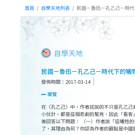
首頁
自學天地列表
民國－魯迅－孔乙己－時代
自學天地
民國－魯迅－孔乙己－時代下的犧
發佈時間：2017-03-14
導覽
在〈孔乙己〉中，作者述說的不只是孔乙己
小伙計，都是這個悲劇的幫兇，因此「看客
後回答以下問題： （一）作者說「這犧牲
了，其理由為何？你認為作者的觀點是中國