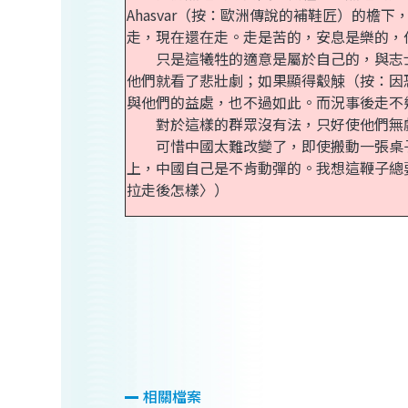
Ahasvar（按：歐洲傳說的補鞋匠）的檐下
走，現在還在走。走是苦的，安息是樂的，
只是這犧牲的適意是屬於自己的，與志士
他們就看了悲壯劇；如果顯得觳觫（按：因
與他們的益處，也不過如此。而況事後走不
對於這樣的群眾沒有法，只好使他們無戲
可惜中國太難改變了，即使搬動一張桌子
上，中國自己是不肯動彈的。我想這鞭子總
拉走後怎樣〉）
相關檔案