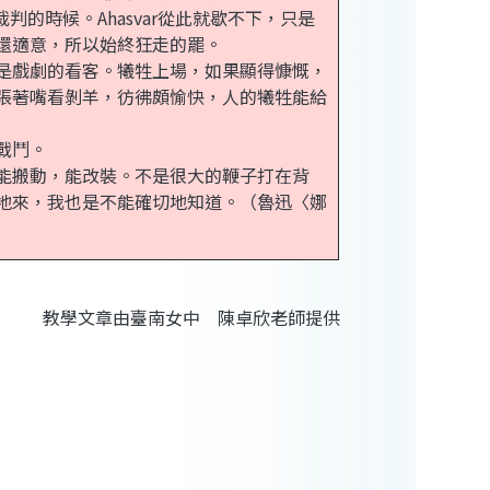
判的時候。Ahasvar從此就歇不下，只是
還適意，所以始終狂走的罷。
是戲劇的看客。犧牲上場，如果顯得慷慨，
張著嘴看剝羊，彷彿頗愉快，人的犧牲能給
戰鬥。
能搬動，能改裝。不是很大的鞭子打在背
地來，我也是不能確切地知道。（魯迅〈娜
教學文章由臺南女中 陳卓欣老師提供