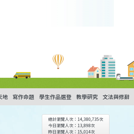
天地
寫作命題
學生作品選登
教學研究
文法與修辭
總計瀏覽人次：
14,380,735
次
今日瀏覽人次：
13,898
次
昨日瀏覽人次：
15,014
次