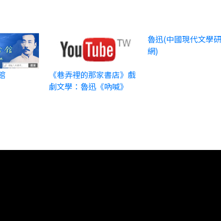
魯迅(中國現代文學
網)
館
《巷弄裡的那家書店》戲
劇文學：魯迅《吶喊》