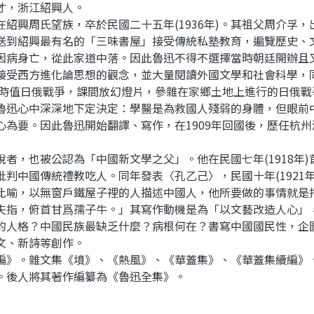
才，浙江紹興人。
在紹興周氏望族，卒於民國二十五年(1936年)。其祖父周介孚
送到紹興最有名的「三味書屋」接受傳統私塾教育，遍覽歷史、
因病身亡，從此家道中落。因此魯迅不得不選擇當時朝廷開辦且
接受西方進化論思想的觀念，並大量閱讀外國文學和社會科學，
時值日俄戰爭，課間放幻燈片，參雜在家鄉土地上進行的日俄戰
魯迅心中深深地下定決定：學醫是為救國人殘弱的身體，但眼前
心為要。因此魯迅開始翻譯、寫作，在1909年回國後，歷任杭
，也被公認為「中國新文學之父」。他在民國七年(1918年)
判中國傳統禮教吃人。同年發表〈孔乙己〉，民國十年(1921
比喻，以無窗戶鐵屋子裡的人描述中國人，他所要做的事情就是
夫指，俯首甘爲孺子牛。」其寫作動機是為「以文藝改造人心」
的人格？中國民族最缺乏什麼？病根何在？書寫中國國民性，企
文、新詩等創作。
》。雜文集《墳》、《熱風》、《華蓋集》、《華蓋集續編》
。後人將其著作編纂為《魯迅全集》。