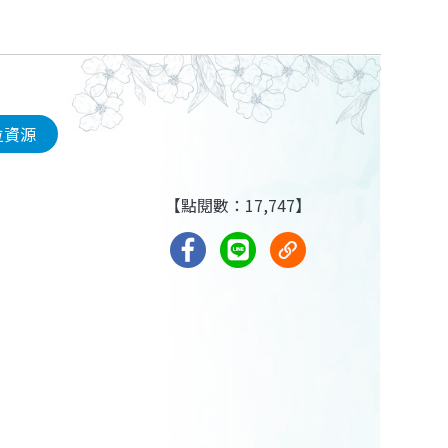
位資源
【點閱數：17,747】