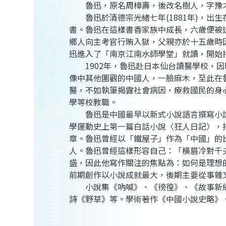
魯迅，原名周樟壽，後改名樹人，字豫
魯迅於清德宗光緒七年(1881年)，出生
書。魯迅在這樣書香家族中成長，六歲便被
鄉人向主考官行賄入獄，父親亦於十五歲時
迅進入了「南京江南水師學堂」就讀，開始
1902年，魯迅赴日本仙台讀醫學校，因
像中其他圍觀的中國人，一臉麻木，至此在
醫，不如執筆揭露社會病因，療救國民的身
學等校教職。
魯迅是中國最早以新式小說語言撰寫小說者
學運動史上第一篇白話小說〈狂人日記〉，批
章。魯迅曾經以「鐵屋子」作為「中國」的
人。魯迅曾經這樣形容自己：「橫眉冷對千
盛，因此他寫作關注的焦點為：如何是理想
前期創作以小說成就最大，後期主要從事雜
小說集《吶喊》、《徬徨》、《故事新編
詩《野草》等。學術著作《中國小說史略》