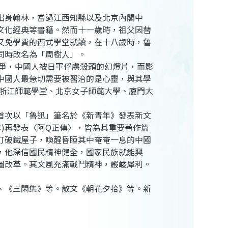
，出身翰林，當過江西知縣以及北京內閣中
文化經典等書籍。然而十一歲時，祖父因替
又免學費的西式學堂就讀，在十八歲時，魯
同時改名為「周樹人」。
爭，中國人被日軍俘虜殺頭的幻燈片，而影
中國人最急切需要被醫治的是心靈，與其學
州浙江師範學堂、北京女子師範大學、廈門大
首次以「魯迅」筆名於《新青年》發表新文
年)再發表〈阿Q正傳〉，皆為其重要著作篇
打破鐵屋子，喚醒昏睡其中奄奄一息的中國
，他深信國民精神健全，國家民族就能興
圖改革。其文風充滿戰鬥精神，嚴峻犀利。
、《三閑集》等。散文《朝花夕拾》等。新