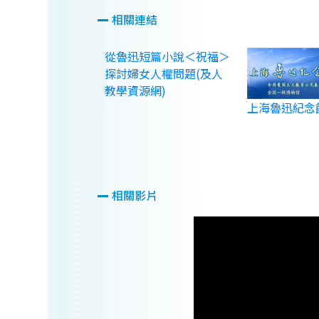
相關連結
從魯迅短篇小說＜祝福＞
探討婦女人權問題(及人
教學資源網)
上海魯迅紀念
相關影片