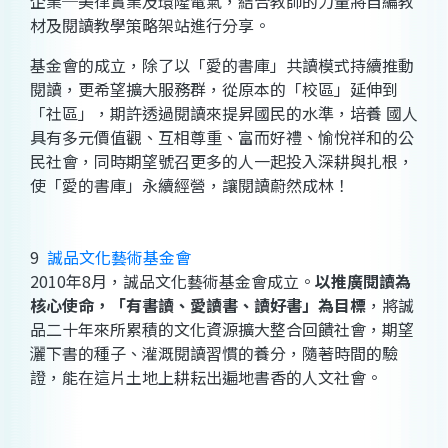
企業─美律實業及環隆電氣，結合教師的力量將自編教
材及閱讀教學策略架站進行分享。
基金會的成立，除了以「愛的書庫」共讀模式持續推動
閱讀，更希望擴大服務群，從原本的「校區」延伸到
「社區」，期許透過閱讀來提昇國民的水準，培養 國人
具有多元價值觀、互相尊重、富而好禮、愉悅祥和的公
民社會，同時期望號召更多的人一起投入深耕與扎根，
使「愛的書庫」永續經營，讓閱讀蔚然成林！
9
誠品文化藝術基金會
2010年8月，誠品文化藝術基金會成立。
以推廣閱讀為
核心使命，「有書讀、愛讀書、讀好書」為目標
，將誠
品二十年來所累積的文化資源擴大整合回饋社會，期望
灑下書的種子、灌溉閱讀習慣的養分，隨著時間的驗
證，能在這片土地上耕耘出遍地書香的人文社會。