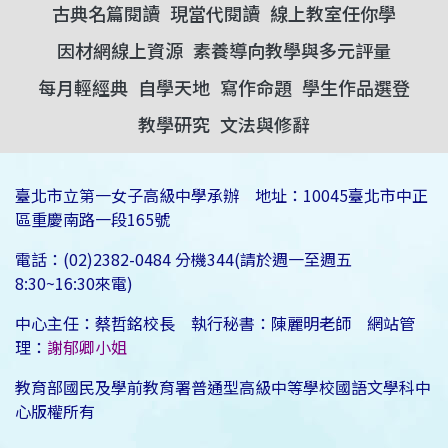
古典名篇閱讀
現當代閱讀
線上教室任你學
因材網線上資源
素養導向教學與多元評量
每月輕經典
自學天地
寫作命題
學生作品選登
教學研究
文法與修辭
臺北市立第一女子高級中學承辦 地址：10045臺北市中正
區重慶南路一段165號
電話：(02)2382-0484 分機344(請於週一至週五
8:30~16:30來電)
中心主任：蔡哲銘校長 執行秘書：陳麗明老師 網站管
理：
謝郁卿小姐
教育部國民及學前教育署普通型高級中等學校國語文學科中
心版權所有