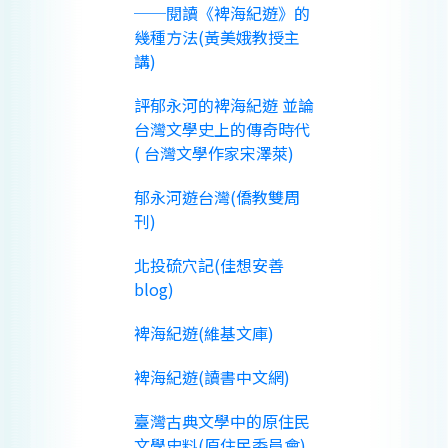
──閱讀《裨海紀遊》的
幾種方法(黃美娥教授主
講)
評郁永河的裨海紀遊 並論
台灣文學史上的傳奇時代
( 台灣文學作家宋澤萊)
郁永河遊台灣(僑教雙周
刊)
北投硫穴記(佳想安善
blog)
裨海紀遊(維基文庫)
裨海紀遊(讀書中文網)
臺灣古典文學中的原住民
文學史料(原住民委員會)