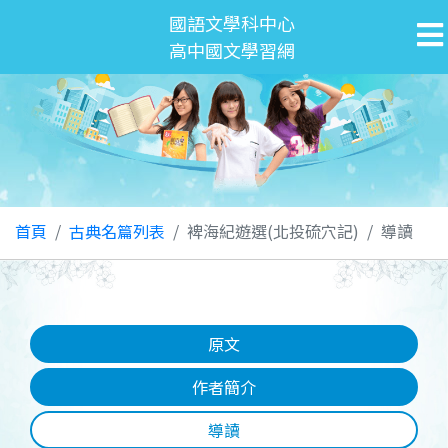
國語文學科中心
高中國文學習網
首頁
古典名篇列表
裨海紀遊選(北投硫穴記)
導讀
原文
作者簡介
導讀