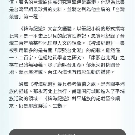
值。著名的台灣原住民研究巨擘伊能嘉矩，他認為此書
是台灣早期最珍貴的史料，並將之列為他主編的「台灣
叢書」第一種。
《裨海紀遊》文言文語體，以筆記小說的形式撰寫
此書，是一本史上少見的紀實性遊記，忠實地紀錄了台
灣三百年前某些地理與人文的現象。《裨海紀遊》一書
被引用最多的是有關「康熙台北湖」的記載。雖然僅
一、二百字，但經地質學者之研究，「康熙台北湖」之
存在已殆無疑義。除了康熙台北湖，郁永河對桃園台
地、濁水溪流域、台江內海也有精彩生動的描述。
通篇《裨海紀遊》最具參考價值之處，是有關平埔
族的描述。郁永河北上旅行，甫離開府城即進入了平埔
族活動的領域。《裨海紀遊》對平埔族的記載至今讀
來，仍是那麼鮮活、生動。