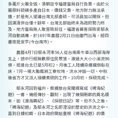
多萬斤火藥全毀，清朝廷令福建當局自行負責。由於火
藥原料硫磺多產自日本，價錢又貴，地方財力無法承
擔，於是有人提議台灣北部產硫，可派員加以開採。但
因滿清併台僅十餘年，台灣北部始終未為政府勢力所
及，地方當局無人敢冒險前往。福建省幕客探險家郁永
河自動請膺，於1697年農曆2月21日由廈門出海，經四
晝夜抵安平(今台南市)。
農曆4月7日郁永河率56人從台南乘牛車沿西部海岸
北上，途中行經無數原住民聚落，渡過大大小小溪流96
條，抵達台北已是5月初2。月後工人陸續染瘴癘倒臥在
床，7月一場大颱風將工寮吹垮，洪水沖毀一切。中秋
後省方才又派人接續煮硫的工作，10月初，採硫完成。
郁永河回到福州，根據旅台見聞撰寫成《裨海紀
遊》一書。幾經傳抄、翻刻，出現了幾個刪節的異名版
本，如《渡海輿紀》、《採硫日記》等。但不久之後，
「裨海紀遊」及郁永河之名即湮沒於歷史的洪流之中。
直到日據初期，日本政府開始重視《裨海紀遊》的價