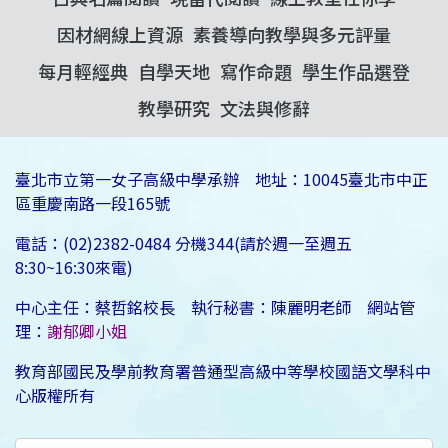
因材網線上資源
素養導向教學與多元評量
每月輕經典
自學天地
寫作命題
學生作品選登
教學研究
文法與修辭
臺北市立第一女子高級中學承辦 地址：10045臺北市中正
區重慶南路一段165號
電話：(02)2382-0484 分機344(請於週一至週五
8:30~16:30來電)
中心主任：蔡哲銘校長 執行秘書：陳麗明老師 網站管
理：
謝郁卿小姐
教育部國民及學前教育署普通型高級中等學校國語文學科中
心版權所有