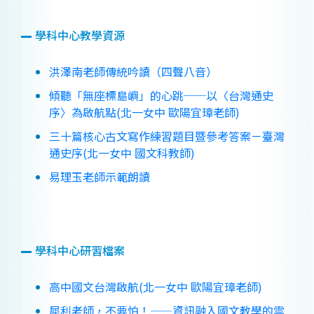
學科中心教學資源
洪澤南老師傳統吟讀（四聲八音）
傾聽「無座標島嶼」的心跳──以〈台灣通史
序〉為啟航點(北一女中 歐陽宜璋老師)
三十篇核心古文寫作練習題目暨參考答案－臺灣
通史序(北一女中 國文科教師)
易理玉老師示範朗讀
學科中心研習檔案
高中國文台灣啟航(北一女中 歐陽宜璋老師)
犀利老師，不要怕！——資訊融入國文教學的雲