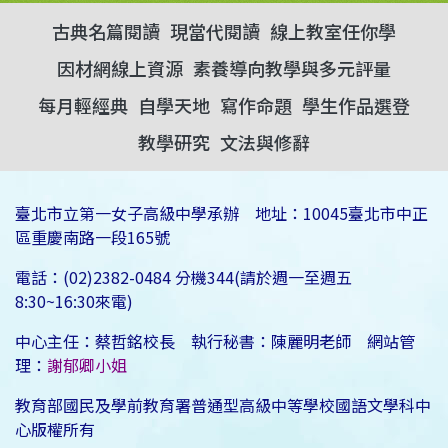
古典名篇閱讀
現當代閱讀
線上教室任你學
因材網線上資源
素養導向教學與多元評量
每月輕經典
自學天地
寫作命題
學生作品選登
教學研究
文法與修辭
臺北市立第一女子高級中學承辦 地址：10045臺北市中正
區重慶南路一段165號
電話：(02)2382-0484 分機344(請於週一至週五
8:30~16:30來電)
中心主任：蔡哲銘校長 執行秘書：陳麗明老師 網站管
理：
謝郁卿小姐
教育部國民及學前教育署普通型高級中等學校國語文學科中
心版權所有