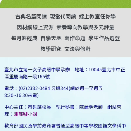
古典名篇閱讀
現當代閱讀
線上教室任你學
因材網線上資源
素養導向教學與多元評量
每月輕經典
自學天地
寫作命題
學生作品選登
教學研究
文法與修辭
臺北市立第一女子高級中學承辦 地址：10045臺北市中正
區重慶南路一段165號
電話：(02)2382-0484 分機344(請於週一至週五
8:30~16:30來電)
中心主任：蔡哲銘校長 執行秘書：陳麗明老師 網站管
理：
謝郁卿小姐
教育部國民及學前教育署普通型高級中等學校國語文學科中