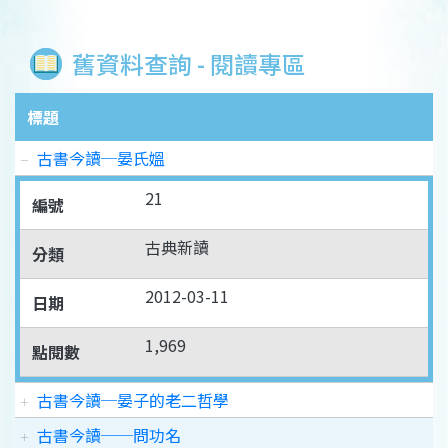
舊資料查詢 - 閱讀專區
標題
古書今讀─晏氏媼
21
編號
古典新讀
分類
2012-03-11
日期
1,969
點閱數
古書今讀─晏子的老二哲學
古書今讀──問功名