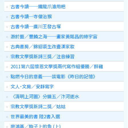
古書今讀──鐵龍爪濬用杷
古書今讀─寺僧治猴
古書今讀─廣川王發古塚
游於藝／豐饒之海──畫家黃銘昌的綠宇宙
古典書房／錦貂裘生改盡漢家妝
宗教文學獎新詩三獎／注音練習
2011第六屆懷恩文學獎兩代寫作組優勝／醉雞
點燃今日的意義──談電影《昨日的記憶》
文人˙文房／安靜寫字
〈清明上河圖〉分鏡五／汴河逝水
宗教文學獎新詩二獎／姑姑
世界最美的書 陸2書入選
廖鴻基／鉤子上的魚 (上)