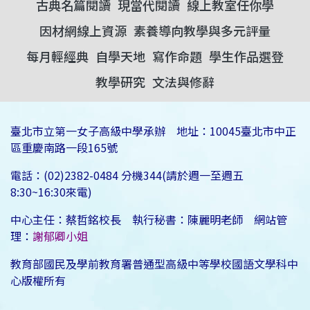
古典名篇閱讀
現當代閱讀
線上教室任你學
因材網線上資源
素養導向教學與多元評量
每月輕經典
自學天地
寫作命題
學生作品選登
教學研究
文法與修辭
臺北市立第一女子高級中學承辦 地址：10045臺北市中正
區重慶南路一段165號
電話：(02)2382-0484 分機344(請於週一至週五
8:30~16:30來電)
中心主任：蔡哲銘校長 執行秘書：陳麗明老師 網站管
理：
謝郁卿小姐
教育部國民及學前教育署普通型高級中等學校國語文學科中
心版權所有