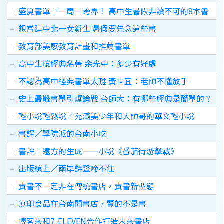
盛夏書單／一周一跨界！ 高中生暑假非讀不可的8本書
想當建中北一女新生 暑假要先念這些書
教育部美感教育計畫和推薦書單
高中生唸經典名著 余光中：多少有好處
不認為高中經典書單太難 黃世宜：老師不懂放手
史上最難書單引爆論戰 台師大：有哪些經典是簡單的？
輕小說輕鬆說／充滿美少年和大帥哥的華文輕小說
書評／學院派的台南小吃
書評／遠方的生成——小說《番茄街游擊戰》
出版線上∕兩岸詩聲啼不住
賣書不一定非在傳統書店，賣書新型態
無印良品在台南開書店，賣的不是書
博客來和7-ELEVEN合作打造未來書店