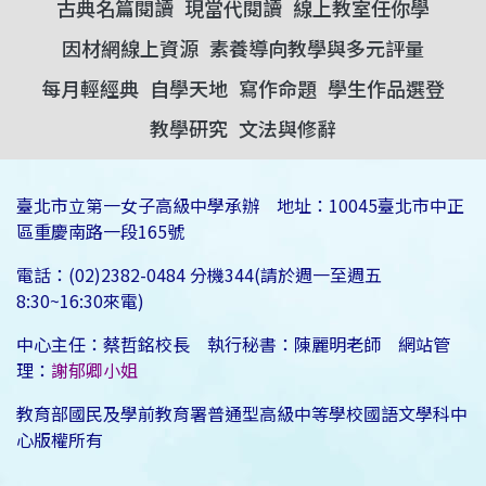
古典名篇閱讀
現當代閱讀
線上教室任你學
因材網線上資源
素養導向教學與多元評量
每月輕經典
自學天地
寫作命題
學生作品選登
教學研究
文法與修辭
臺北市立第一女子高級中學承辦 地址：10045臺北市中正
區重慶南路一段165號
電話：(02)2382-0484 分機344(請於週一至週五
8:30~16:30來電)
中心主任：蔡哲銘校長 執行秘書：陳麗明老師 網站管
理：
謝郁卿小姐
教育部國民及學前教育署普通型高級中等學校國語文學科中
心版權所有