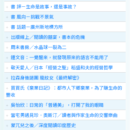
書 評－生命是故事，還是事故？
書 風向－挑戰不景氣
書 話題－廣州新地標方所
出版線上／閱讀的囍宴，書本的危機
周末書房／水晶球一裂為二
鍾文音：一覺醒來，就發現原來的語言不能用了
敬天愛人／日本「經營之聖」稻盛和夫的經營哲學
拉森身後謎團 龍紋女《最終解密》
買買氏《棄業日記》：都市人下鄉棄業，為了賺生命的
豐收
吳怡欣：日常的「普通美」，打開了我的眼睛
當宅男遇見珍．奧斯汀／讀者與作家生命的交響樂曲
蒙兀兒之後／深度閱讀印度歷史