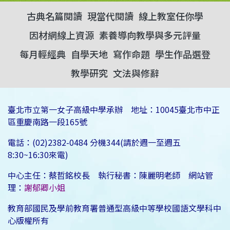
古典名篇閱讀
現當代閱讀
線上教室任你學
因材網線上資源
素養導向教學與多元評量
每月輕經典
自學天地
寫作命題
學生作品選登
教學研究
文法與修辭
臺北市立第一女子高級中學承辦 地址：10045臺北市中正
區重慶南路一段165號
電話：(02)2382-0484 分機344(請於週一至週五
8:30~16:30來電)
中心主任：蔡哲銘校長 執行秘書：陳麗明老師 網站管
理：
謝郁卿小姐
教育部國民及學前教育署普通型高級中等學校國語文學科中
心版權所有