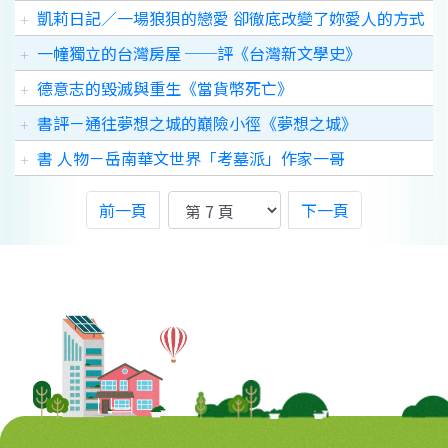
凱莉日記／一場狼狽的戀愛 卻徹底改變了妳愛人的方式
一幢獨立的台灣房屋 ──評《台灣新文學史》
德意志的毀滅與重生《當貨幣死亡》
書評－通往夢想之城的巔險小徑《夢想之城》
書 人物－岳南華文世界「考墓派」作家一哥
前一頁
下一頁