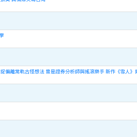
學
捕捉偏離常軌古怪想法 曾是證券分析師與搖滾樂手 新作《雪人》