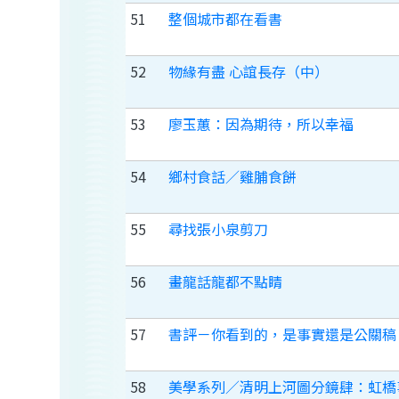
51
整個城市都在看書
52
物緣有盡 心誼長存（中）
53
廖玉蕙：因為期待，所以幸福
54
鄉村食話／雞脯食餅
55
尋找張小泉剪刀
56
畫龍話龍都不點睛
57
書評－你看到的，是事實還是公關稿
58
美學系列／清明上河圖分鏡肆：虹橋