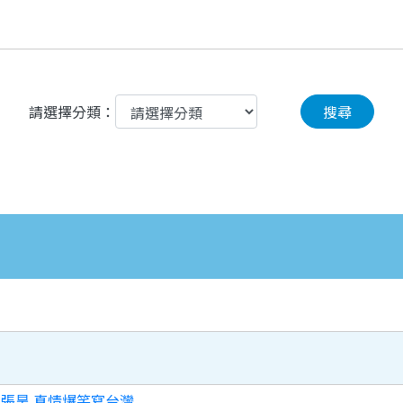
請選擇分類：
搜尋
張昊 真情爆笑寫台灣