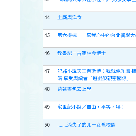
44
土廝與洋食
45
第六棵楓──寫我心中的台北醫學大
46
教書記－古翰林今博士
47
犯罪小說天王奈斯博：我就像禿鷹 
碼 享受與讀者「遊戲般親密關係」
48
背著書包去上學
49
宅世紀小說／自由，平等，唉！
50
........消失了的北一女舊校園