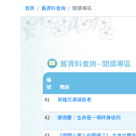
首頁
舊資料查詢
閱讀專區
舊資料查詢 - 閱讀專區
編
號
標題
41
英雄花滿城邑老
42
謝德慶：生命是一場終身徒刑
43
《請問么零么在哪裡？》 北京女學生