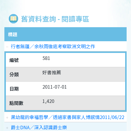
舊資料查詢 - 閱讀專區
標題
行者無疆／余秋雨徹底考察歐洲文明之作
581
編號
好書推薦
分類
2011-07-01
日期
1,420
點閱數
黑幼龍的幸福哲學／透過家書與家人博感情2011/06/22
爵士DNA／深入認識爵士樂