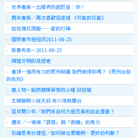
世界書房－出版界的超巨星︰你！
周末書房／再次喜歡這座城 《可能的花蜜》
如玫瑰花雨般──愛的叮嚀
國際書市極短訊2011-06-25
新書布告－2011-06-25
輝煌文明的見證者
書評－強而有力的死刑辯護 我們做得到嗎？《死刑台前
的告別》
書人物－點燃魏導夢想的火種 邱若龍
主婦變輕小說天后 有川浩熱襲台
諾貝爾少年／我們來自何方是否真的如此重要？
週末／一場場「罪惡」與「救贖」的角力
別讓思考抄捷徑／如何做出更聰明、更好的判斷？