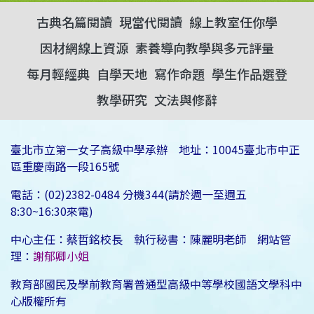
古典名篇閱讀
現當代閱讀
線上教室任你學
因材網線上資源
素養導向教學與多元評量
每月輕經典
自學天地
寫作命題
學生作品選登
教學研究
文法與修辭
臺北市立第一女子高級中學承辦 地址：10045臺北市中正
區重慶南路一段165號
電話：(02)2382-0484 分機344(請於週一至週五
8:30~16:30來電)
中心主任：蔡哲銘校長 執行秘書：陳麗明老師 網站管
理：
謝郁卿小姐
教育部國民及學前教育署普通型高級中等學校國語文學科中
心版權所有