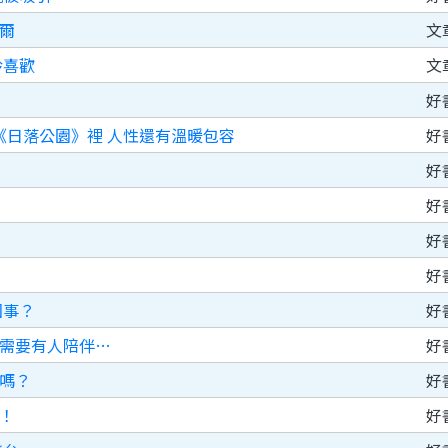
爾
文
玲喜歡
文
好
《日落公園》裡 人性還有溫暖包容
好
好
好
好
好
回事？
好
需要有人陪伴…
好
嗎？
好
！
好