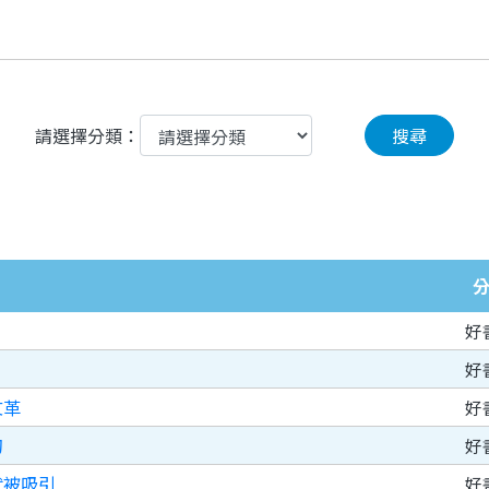
請選擇分類：
搜尋
好
好
文革
好
幻
好
就被吸引
好