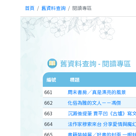
首頁
舊資料查詢
閱讀專區
舊資料查詢 - 閱讀專區
編號
標題
661
周末書房／真是漂亮的風景
662
化俗為雅的文人－－馮傑
663
沉澱後提筆 賈平凹《古爐》寫
664
法作家穆索來台 分享愛情與魔
665
書籍裝幀展／好書的封面 一眼