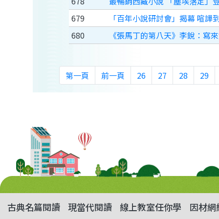
678
最暢銷西藏小說 「塵埃落定」
679
「百年小說研討會」揭幕 喧譁
680
《張馬丁的第八天》李銳：寫來
第一頁
前一頁
26
27
28
29
古典名篇閱讀
現當代閱讀
線上教室任你學
因材網