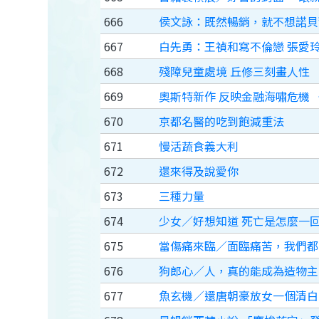
666
侯文詠：既然暢銷，就不想諾貝
667
白先勇：王禎和寫不倫戀 張愛
668
殘障兒童處境 丘修三刻畫人性
669
奧斯特新作 反映金融海嘯危機 
670
京都名醫的吃到飽減重法
671
慢活蔬食義大利
672
還來得及說愛你
673
三種力量
674
少女／好想知道 死亡是怎麼一
675
當傷痛來臨／面臨痛苦，我們都
676
狗郎心／人，真的能成為造物主
677
魚玄機／還唐朝豪放女一個清白