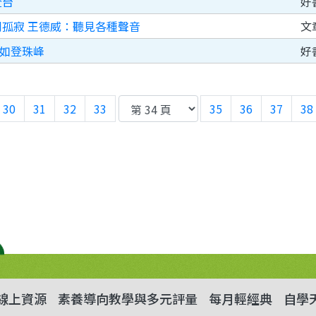
登台
好
到孤寂 王德威：聽見各種聲音
文
如登珠峰
好
30
31
32
33
35
36
37
38
線上資源
素養導向教學與多元評量
每月輕經典
自學