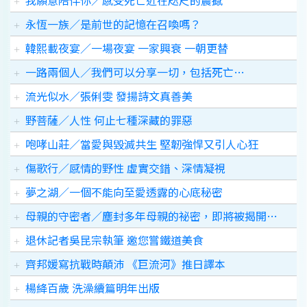
我願意陪伴你／感受死亡近在咫尺的震撼
永恆一族／是前世的記憶在召喚嗎？
韓熙載夜宴／一場夜宴 一家興衰 一朝更替
一路兩個人／我們可以分享一切，包括死亡…
流光似水／張俐雯 發揚詩文真善美
野菩薩／人性 何止七種深藏的罪惡
咆哮山莊／當愛與毀滅共生 堅韌強悍又引人心狂
傷歌行／感情的野性 虛實交錯、深情凝視
夢之湖／一個不能向至愛透露的心底秘密
母親的守密者／塵封多年母親的祕密，即將被揭開…
退休記者吳昆宗執筆 邀您嘗鐵道美食
齊邦媛寫抗戰時顛沛 《巨流河》推日譯本
楊絳百歲 洗澡續篇明年出版