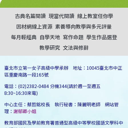
古典名篇閱讀
現當代閱讀
線上教室任你學
因材網線上資源
素養導向教學與多元評量
每月輕經典
自學天地
寫作命題
學生作品選登
教學研究
文法與修辭
臺北市立第一女子高級中學承辦 地址：10045臺北市中正
區重慶南路一段165號
電話：(02)2382-0484 分機344(請於週一至週五
8:30~16:30來電)
中心主任：蔡哲銘校長 執行秘書：陳麗明老師 網站管
理：
謝郁卿小姐
教育部國民及學前教育署普通型高級中等學校國語文學科中