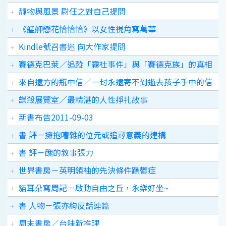
靜物與風景 尉任之對自己提問
《艋舺戀花恰恰恰》以女性視角寫萬華
Kindle號召書迷 向大作家提問
賽德克巴萊／追蹤「霧社事件」與「賽德克族」的真相
來自遠方的瓶中信／一封永遠寄不到逝去孩子手中的信
謀殺展覽室／最精湛的人性掙扎故事
新書布告2011-09-03
書 評－擁抱嘈雜的位元或追尋意義的建構
書 評－醜的敘事張力
世界書房－英明領袖的先決條件躁鬱症
貓耳朵寫周記－啟動自由之丘，永樂好坐~
書 人物－張亦絢反話連篇
周末書房／台味新推理