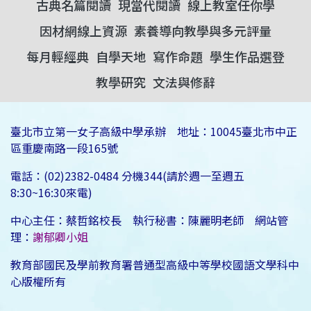
古典名篇閱讀
現當代閱讀
線上教室任你學
因材網線上資源
素養導向教學與多元評量
每月輕經典
自學天地
寫作命題
學生作品選登
教學研究
文法與修辭
臺北市立第一女子高級中學承辦 地址：10045臺北市中正
區重慶南路一段165號
電話：(02)2382-0484 分機344(請於週一至週五
8:30~16:30來電)
中心主任：蔡哲銘校長 執行秘書：陳麗明老師 網站管
理：
謝郁卿小姐
教育部國民及學前教育署普通型高級中等學校國語文學科中
心版權所有