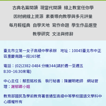
古典名篇閱讀
現當代閱讀
線上教室任你學
因材網線上資源
素養導向教學與多元評量
每月輕經典
自學天地
寫作命題
學生作品選登
教學研究
文法與修辭
臺北市立第一女子高級中學承辦 地址：10045臺北市中正
區重慶南路一段165號
電話：(02)2382-0484 分機344(請於週一至週五
8:30~16:30來電)
中心主任：蔡哲銘校長 執行秘書：陳麗明老師 網站管
理：
謝郁卿小姐
教育部國民及學前教育署普通型高級中等學校國語文學科中
心版權所有