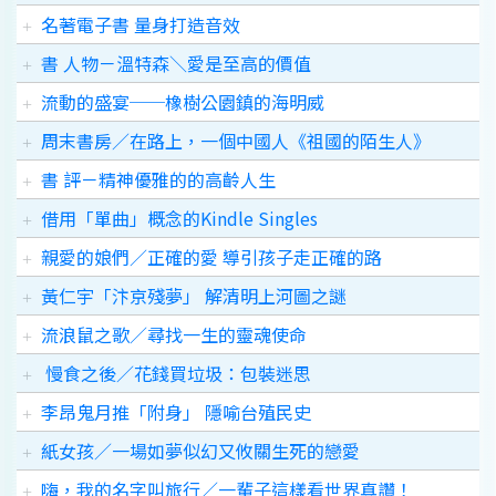
名著電子書 量身打造音效
書 人物－溫特森＼愛是至高的價值
流動的盛宴──橡樹公園鎮的海明威
周末書房／在路上，一個中國人《祖國的陌生人》
書 評－精神優雅的的高齡人生
借用「單曲」概念的Kindle Singles
親愛的娘們／正確的愛 導引孩子走正確的路
黃仁宇「汴京殘夢」 解清明上河圖之謎
流浪鼠之歌／尋找一生的靈魂使命
慢食之後／花錢買垃圾：包裝迷思
李昂鬼月推「附身」 隱喻台殖民史
紙女孩／一場如夢似幻又攸關生死的戀愛
嗨，我的名字叫旅行／一輩子這樣看世界真讚！