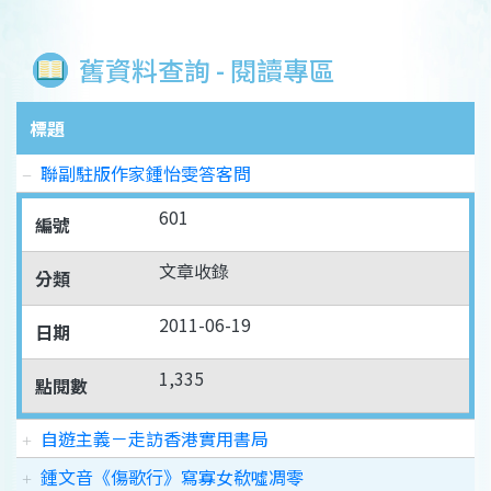
舊資料查詢 - 閱讀專區
標題
聯副駐版作家鍾怡雯答客問
601
編號
文章收錄
分類
2011-06-19
日期
1,335
點閱數
自遊主義－走訪香港實用書局
鍾文音《傷歌行》寫寡女欷噓凋零