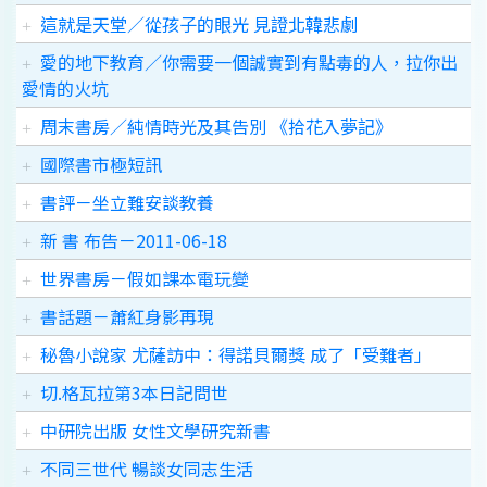
這就是天堂／從孩子的眼光 見證北韓悲劇
愛的地下教育／你需要一個誠實到有點毒的人，拉你出
愛情的火坑
周末書房／純情時光及其告別 《拾花入夢記》
國際書市極短訊
書評－坐立難安談教養
新 書 布告－2011-06-18
世界書房－假如課本電玩變
書話題－蕭紅身影再現
秘魯小說家 尤薩訪中：得諾貝爾獎 成了「受難者」
切.格瓦拉第3本日記問世
中研院出版 女性文學研究新書
不同三世代 暢談女同志生活