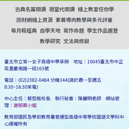
古典名篇閱讀
現當代閱讀
線上教室任你學
因材網線上資源
素養導向教學與多元評量
每月輕經典
自學天地
寫作命題
學生作品選登
教學研究
文法與修辭
臺北市立第一女子高級中學承辦 地址：10045臺北市中正
區重慶南路一段165號
電話：(02)2382-0484 分機344(請於週一至週五
8:30~16:30來電)
中心主任：蔡哲銘校長 執行秘書：陳麗明老師 網站管
理：
謝郁卿小姐
教育部國民及學前教育署普通型高級中等學校國語文學科中
心版權所有