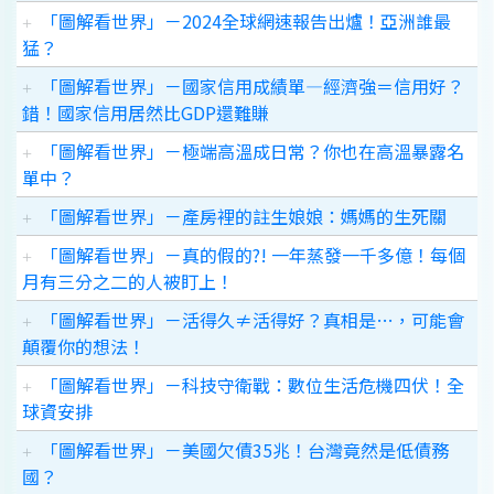
「圖解看世界」－2024全球網速報告出爐！亞洲誰最
猛？
「圖解看世界」－國家信用成績單—經濟強＝信用好？
錯！國家信用居然比GDP還難賺
「圖解看世界」－極端高溫成日常？你也在高溫暴露名
單中？
「圖解看世界」－產房裡的註生娘娘：媽媽的生死關
「圖解看世界」－真的假的?! 一年蒸發一千多億！每個
月有三分之二的人被盯上！
「圖解看世界」－活得久≠活得好？真相是…，可能會
顛覆你的想法！
「圖解看世界」－科技守衛戰：數位生活危機四伏！全
球資安排
「圖解看世界」－美國欠債35兆！台灣竟然是低債務
國？