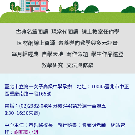
古典名篇閱讀
現當代閱讀
線上教室任你學
因材網線上資源
素養導向教學與多元評量
每月輕經典
自學天地
寫作命題
學生作品選登
教學研究
文法與修辭
臺北市立第一女子高級中學承辦 地址：10045臺北市中正
區重慶南路一段165號
電話：(02)2382-0484 分機344(請於週一至週五
8:30~16:30來電)
中心主任：蔡哲銘校長 執行秘書：陳麗明老師 網站管
理：
謝郁卿小姐