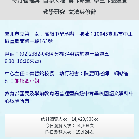
每月輕經典
自學天地
寫作命題
學生作品選登
教學研究
文法與修辭
臺北市立第一女子高級中學承辦 地址：10045臺北市中正
區重慶南路一段165號
電話：(02)2382-0484 分機344(請於週一至週五
8:30~16:30來電)
中心主任：蔡哲銘校長 執行秘書：陳麗明老師 網站管
理：
謝郁卿小姐
教育部國民及學前教育署普通型高級中等學校國語文學科中
心版權所有
總計瀏覽人次：
14,428,936
次
今日瀏覽人次：
14,308
次
昨日瀏覽人次：
15,924
次