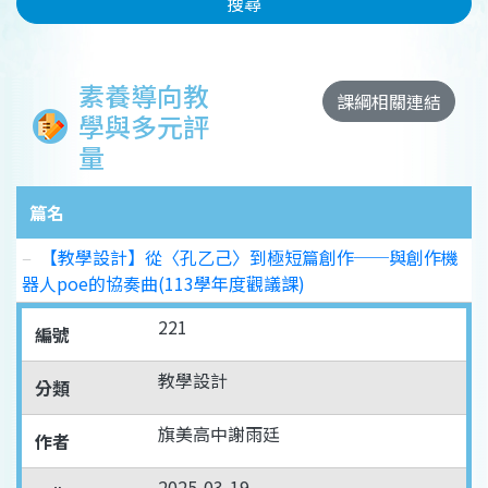
搜尋
素養導向教
課綱相關連結
學與多元評
量
篇名
【教學設計】從〈孔乙己〉到極短篇創作──與創作機
器人poe的協奏曲(113學年度觀議課)
221
編號
教學設計
分類
旗美高中謝雨廷
作者
2025-03-19