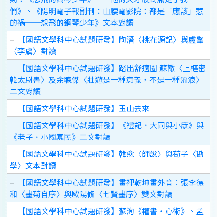
們》、《陽明電子報副刊：山腰電影院：都是「應該」惹
的禍──想飛的鋼琴少年》文本對讀
【國語文學科中心試題研發】陶潛〈桃花源記〉與盧肇
〈李虞〉對讀
【國語文學科中心試題研發】踏出舒適圈 蘇轍〈上樞密
韓太尉書〉及余聰傑〈壯遊是一種意義，不是一種流浪〉
二文對讀
【國語文學科中心試題研發】玉山去來
【國語文學科中心試題研發】《禮記．大同與小康》與
《老子．小國寡民》二文對讀
【國語文學科中心試題研發】韓愈〈師說〉與荀子〈勸
學〉文本對讀
【國語文學科中心試題研發】畫裡乾坤畫外音︰張李德
和〈畫菊自序〉與歐陽脩〈七賢畫序〉雙文對讀
【國語文學科中心試題研發】蘇洵《權書‧心術》、孟