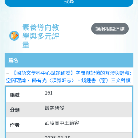
搜尋
素養導向教
課綱相關連結
學與多元評
量
篇名
【國語文學科中心試題研發】空間與記憶的互涉與詮釋:
空間理論、 歸有光〈項脊軒志〉、錢鍾書〈窗〉三文對讀
261
編號
試題研發
分類
武陵高中王鐿容
作者
2025-03-18