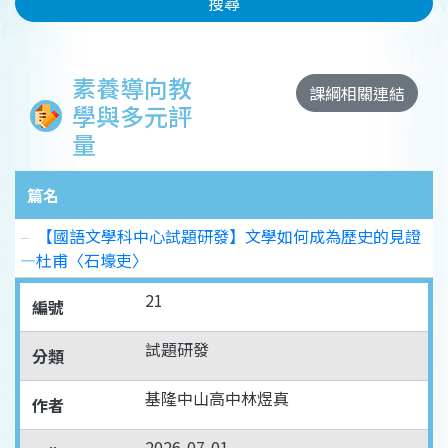
搜尋
素養導向教
課綱相關連結
學與多元評
量
篇名
【國語文學科中心試題研發】文學如何成為歷史的見證
—杜甫〈石壕吏〉
21
編號
試題研發
分類
基隆中山高中林煜真
作者
2026-07-01