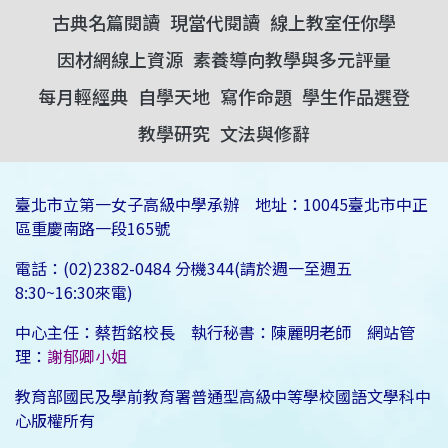
古典名篇閱讀
現當代閱讀
線上教室任你學
因材網線上資源
素養導向教學與多元評量
每月輕經典
自學天地
寫作命題
學生作品選登
教學研究
文法與修辭
臺北市立第一女子高級中學承辦 地址：10045臺北市中正
區重慶南路一段165號
電話：(02)2382-0484 分機344(請於週一至週五
8:30~16:30來電)
中心主任：蔡哲銘校長 執行秘書：陳麗明老師 網站管
理：
謝郁卿小姐
教育部國民及學前教育署普通型高級中等學校國語文學科中
心版權所有